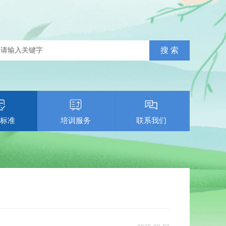
标准
培训服务
联系我们