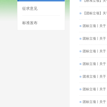
【标准立项】关
征求意见
【团标立项】关
标准发布
团标立项丨关于
团标立项丨关于
团标立项丨关于
团标立项丨关于
团准立项丨关于
团标立项丨关于
团标立项丨关于